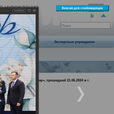
е учреждение
слайдер
экспертизы
одня 6 августа 2026 года
Издательство
Экспертные учреждения
рач года – Ак чәчәкләр», прошедшей 21.06.2024 в г.