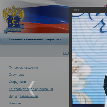
4
из
5
Главный внештатный специалист
О центре
О Центре -
Альбомы
Основные сведения
Структура
Об участии дир
Новости -
Казани
Сотрудники
25.06.2024
Контролирующая организация
Виды деятельности
Новости
Об участии директора РЦСМЭ в церемонии