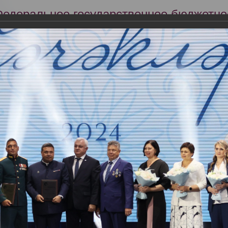
Федеральное государственное бюджетно
Российский центр судебно-медицинской 
Минздрава России
Сег
Научная деятельность
Экспертиза
Образование
ектора РЦСМЭ в церемонии ежегодного Республиканского конкурса «В