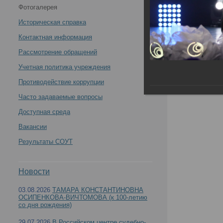
Фотогалерея
ежегодного Республиканского конкурса «Врач года –
Историческая справка
Ак чәчәкләр», прошедшей 21.06.2024 в г. Казани -
Контактная информация
Рассмотрение обращений
Учетная политика учреждения
Противодействие коррупции
Об участии директора РЦСМЭ в церемонии ежег
Часто задаваемые вопросы
Казани
Доступная среда
Вакансии
Результаты СОУТ
Новости
03.08.2026
ТАМАРА КОНСТАНТИНОВНА
ОСИПЕНКОВА-ВИЧТОМОВА (к 100-летию
со дня рождения)
29.07.2026
В Российском центре судебно-