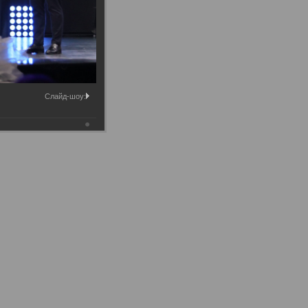
Слайд-шоу:
Ак чәчәкләр», прошедшей 21.06.2024 в г.