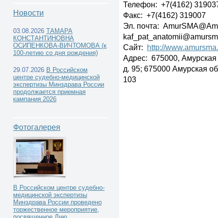
Телефон: +7(4162) 31903
Новости
Факс: +7(4162) 319007
Эл. почта: AmurSMA@Am
03.08.2026
ТАМАРА
kaf_pat_anatomii@amursm
КОНСТАНТИНОВНА
Учреждения высшего
ОСИПЕНКОВА-ВИЧТОМОВА (к
Сайт:
http://www.amursma.
100-летию со дня рождения)
Адрес: 675000, Амурская о
профессионального образования -
д. 95; 675000 Амурская обл
29.07.2026
В Российском
центре судебно-медицинской
103
экспертизы Минздрава России
кафедры и курсы судебной медицины -
продолжается приемная
кампания 2026
Фотогалерея
Дальневосточный федеральный округ
-
В Российском центре судебно-
медицинской экспертизы
Минздрава России проведено
ФГБОУ ВО «Амурская государственная медици
торжественное мероприятие,
посвященное Дню