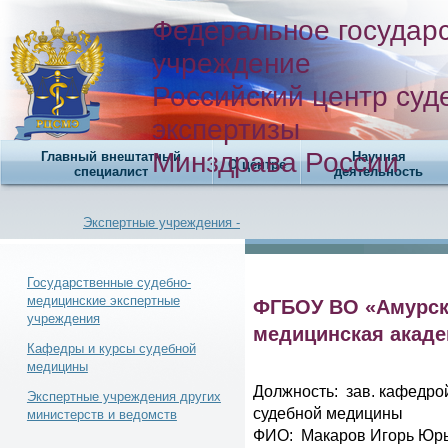
Федеральное государ
учреждение
Российский центр суд
экспертизы
Минздрава России
Главный внештатный
Научная
О центре
специалист
деятельность
Экспертные учреждения -
Государственные судебно-
медицинские экспертные
ФГБОУ ВО «Амурск
учреждения
Новости -
медицинская акаде
Кафедры и курсы судебной
медицины
Должность: зав. кафедро
Экспертные учреждения других
судебной медицины
министерств и ведомств
ФИО: Макаров Игорь Юр
Телефонный справочник -