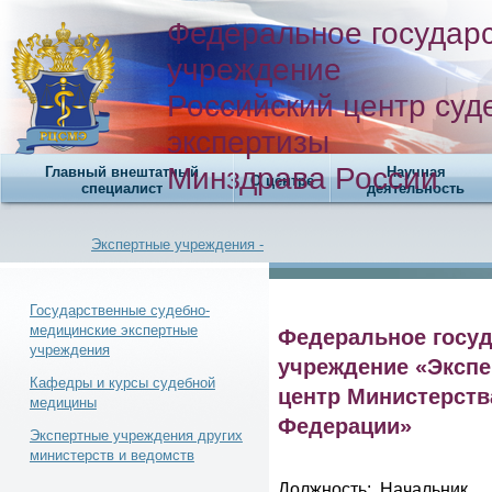
Федеральное государ
учреждение
Российский центр суд
экспертизы
Минздрава России
Главный внештатный
Научная
О центре
специалист
деятельность
Экспертные учреждения -
Государственные судебно-
медицинские экспертные
Федеральное госуд
учреждения
Новости -
учреждение «Экспе
Кафедры и курсы судебной
центр Министерств
медицины
Федерации»
Экспертные учреждения других
министерств и ведомств
Телефонный справочник -
Должность: Начальник