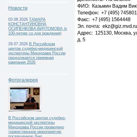
ФИО: Казьмин Вадим Вик
Новости
Телефон: +7 (495) 745801
Факс: +7 (495) 1564448
03.08.2026
ТАМАРА
КОНСТАНТИНОВНА
Эл. почта: ekz@giz.mvd.r
Экспертные учреждения других
ОСИПЕНКОВА-ВИЧТОМОВА (к
Адрес: 125130, Москва, у
100-летию со дня рождения)
д. 5
министерств и ведомств -
29.07.2026
В Российском
центре судебно-медицинской
экспертизы Минздрава России
продолжается приемная
кампания 2026
Федеральное государственное казенное учре
Фотогалерея
Министерства внутренних дел Российской Фе
В Российском центре судебно-
медицинской экспертизы
Минздрава России проведено
торжественное мероприятие,
посвященное Дню