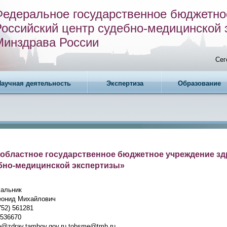
Федеральное государственное бюджетно
Российский центр судебно-медицинской 
Минздрава России
Сег
Научная деятельность
Экспертиза
Образование
областное государственное бюджетное учреждение з
бно-медицинской экспертизы»
альник
еонид Михайлович
52) 561281
 536670
@zdrav.tambov.gov.ru tobsme@tmb.ru