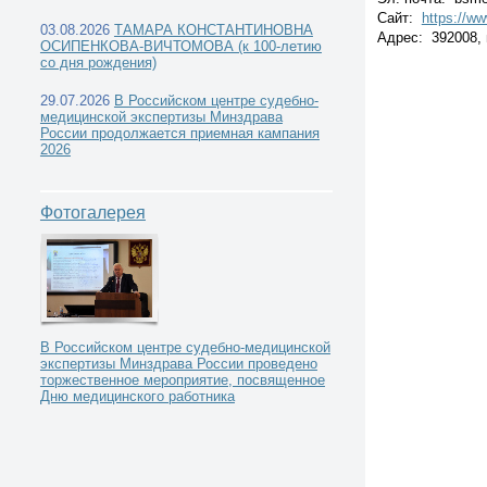
Сайт:
https://w
03.08.2026
ТАМАРА КОНСТАНТИНОВНА
Адрес: 392008, г
ОСИПЕНКОВА-ВИЧТОМОВА (к 100-летию
со дня рождения)
Государственные судебно-медицинские экспертные
29.07.2026
В Российском центре судебно-
медицинской экспертизы Минздрава
России продолжается приемная кампания
учреждения -
2026
Фотогалерея
Центральный федеральный округ -
В Российском центре судебно-медицинской
экспертизы Минздрава России проведено
Тамбовское областное государственное бюдж
торжественное мероприятие, посвященное
Дню медицинского работника