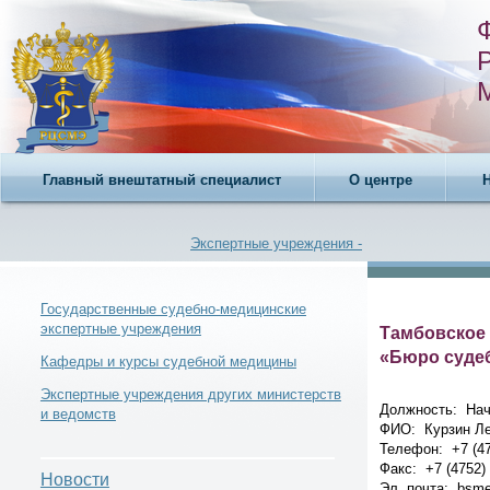
Главный внештатный специалист
О центре
Экспертные учреждения -
Государственные судебно-медицинские
экспертные учреждения
Тамбовское 
«Бюро суде
Новости -
Кафедры и курсы судебной медицины
Экспертные учреждения других министерств
Должность: Нач
и ведомств
ФИО: Курзин Л
Телефон: +7 (47
Факс: +7 (4752)
Телефонный справочник -
Новости
Эл. почта: bsme