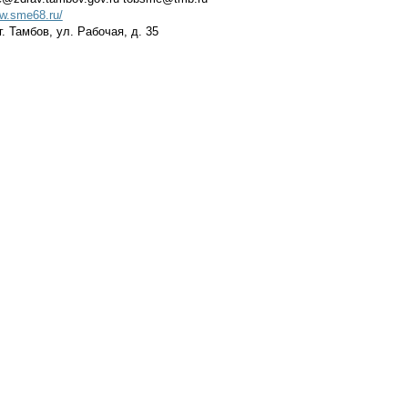
ww.sme68.ru/
. Тамбов, ул. Рабочая, д. 35
етное учреждение здравоохранения «Бюро судеб