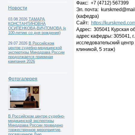
Факс: +7 (4712) 567399
Новости
Эл. почта: kurskmed@mai
(кафедра)
03.08.2026
ТАМАРА
Сайт:
https://kurskmed.co
КОНСТАНТИНОВНА
Учреждения высшего
ОСИПЕНКОВА-ВИЧТОМОВА (к
Адрес: 305041 Курская обла
100-летию со дня рождения)
адрес кафедры: 305041, г. 
профессионального образования -
исследовательский центр
29.07.2026
В Российском
центре судебно-медицинской
клиникой, 5 этаж)
экспертизы Минздрава России
кафедры и курсы судебной медицины -
продолжается приемная
кампания 2026
Фотогалерея
Центральный федеральный округ -
В Российском центре судебно-
ФГБОУ ВО «Курский государственный медицин
медицинской экспертизы
Минздрава России проведено
торжественное мероприятие,
посвященное Дню