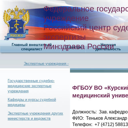
Федеральное государ
учреждение
Российский центр суд
экспертизы
Минздрава России
Главный внештатный
Научная
О центре
специалист
деятельность
Экспертные учреждения -
Государственные судебно-
медицинские экспертные
ФГБОУ ВО «Курски
учреждения
Новости -
медицинский униве
Кафедры и курсы судебной
медицины
Должность: Зав. кафедр
Экспертные учреждения других
ФИО: Теньков Александр
министерств и ведомств
Телефон: +7 (4712) 5881
Телефонный справочник -