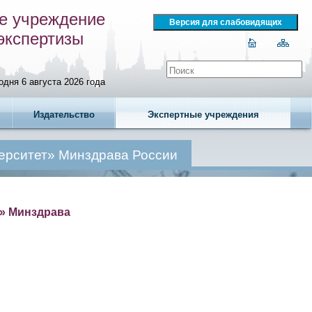
е учреждение
экспертизы
одня 6 августа 2026 года
Издательство
Экспертные учреждения
ерситет» Минздрава России
» Минздрава