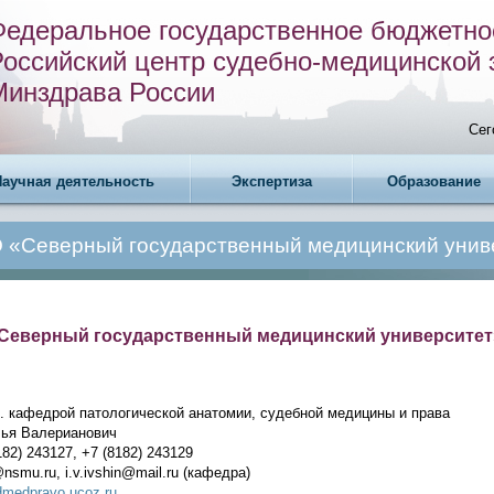
Федеральное государственное бюджетно
Российский центр судебно-медицинской 
Минздрава России
Сег
Научная деятельность
Экспертиза
Образование
 «Северный государственный медицинский унив
Северный государственный медицинский университет
. кафедрой патологической анатомии, судебной медицины и права
ья Валерианович
82) 243127, +7 (8182) 243129
nsmu.ru, i.v.ivshin@mail.ru (кафедра)
udmedpravo.ucoz.ru