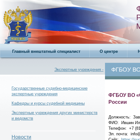
Главный внештатный специалист
О центре
ФГБОУ ВО
Экспертные учреждения -
Государственные судебно-медицинские
экспертные учреждения
ФГБОУ ВО «
России
Новости -
Кафедры и курсы судебной медицины
Экспертные учреждения других министерств
Должность: Зав
и ведомств
ФИО: Ившин Ил
Телефон: +7 (81
Эл. почта: info@
Телефонный справочник -
Новости
Сайт:
https://s