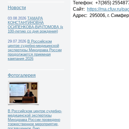
Телефон: +7(365) 255487
Новости
Сайт:
https://ma.cfuv.ru/p
Адрес: 295006, г. Симфер
03.08.2026
ТАМАРА
КОНСТАНТИНОВНА
Учреждения высшего
ОСИПЕНКОВА-ВИЧТОМОВА (к
100-летию со дня рождения)
профессионального образования -
29.07.2026
В Российском
центре судебно-медицинской
экспертизы Минздрава России
кафедры и курсы судебной медицины -
продолжается приемная
кампания 2026
Фотогалерея
Южный федеральный округ -
В Российском центре судебно-
медицинской экспертизы
Минздрава России проведено
торжественное мероприятие,
посвященное Дню