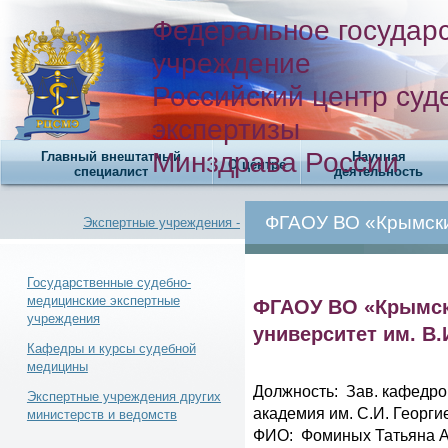
Федеральное государ
учреждение
Российский центр суд
экспертизы
Минздрава России
Главный внештатный
Научная
О центре
специалист
деятельность
ФГАОУ ВО «Крымски
Экспертные учреждения -
Государственные судебно-
медицинские экспертные
ФГАОУ ВО «Крымс
учреждения
Новости -
университет им. В.
Кафедры и курсы судебной
медицины
Должность: Зав. кафедр
Экспертные учреждения других
академия им. С.И. Георги
министерств и ведомств
ФИО: Фоминых Татьяна А
Телефонный справочник -