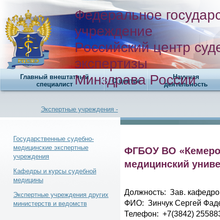
Федеральное государ
учреждение
Российский центр суд
экспертизы
Минздрава России
Главный внештатный
Научная
О центре
специалист
деятельность
Экспертные учреждения -
Государственные судебно-
медицинские экспертные
ФГБОУ ВО «Кемеро
учреждения
Новости -
медицинский униве
Кафедры и курсы судебной
медицины
Должность: Зав. кафедр
Экспертные учреждения других
ФИО: Зинчук Сергей Фад
министерств и ведомств
Телефон: +7(3842) 25588
Телефонный справочник -