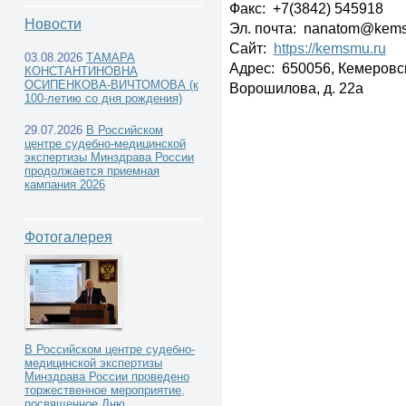
Факс: +7(3842) 545918
Новости
Эл. почта: nanatom@kem
Сайт:
https://kemsmu.ru
03.08.2026
ТАМАРА
Адрес: 650056, Кемеровска
КОНСТАНТИНОВНА
Учреждения высшего
ОСИПЕНКОВА-ВИЧТОМОВА (к
Ворошилова, д. 22а
100-летию со дня рождения)
профессионального образования -
29.07.2026
В Российском
центре судебно-медицинской
экспертизы Минздрава России
кафедры и курсы судебной медицины -
продолжается приемная
кампания 2026
Фотогалерея
Сибирский федеральный округ -
В Российском центре судебно-
ФГБОУ ВО «Кемеровский государственный мед
медицинской экспертизы
Минздрава России проведено
торжественное мероприятие,
посвященное Дню