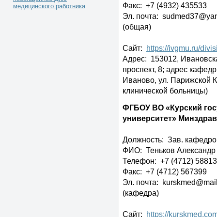
Факс: +7 (4932) 435533
медицинского работника
Эл. почта: sudmed37@yan
(общая)
Сайт:
https://ivgmu.ru/divi
Адрес: 153012, Ивановска
проспект, 8; адрес кафедр
Иваново, ул. Парижской Ко
клинической больницы)
ФГБОУ ВО «Курский го
университет» Минздрав
Должность: Зав. кафедр
ФИО: Теньков Александр
Телефон: +7 (4712) 5881
Факс: +7 (4712) 567399
Эл. почта: kurskmed@mai
(кафедра)
Сайт:
https://kurskmed.co