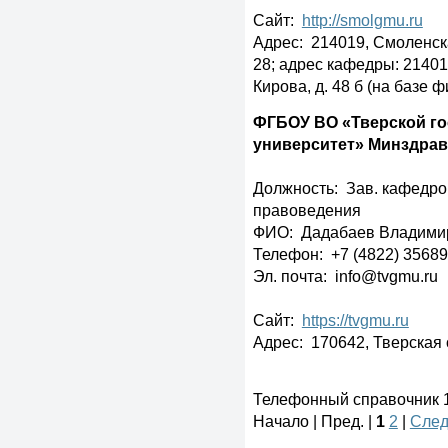
Сайт:
http://smolgmu.ru
Адрес: 214019, Смоленская
28; адрес кафедры: 214019
Кирова, д. 48 б (на баз
ФГБОУ ВО «Тверской г
университет» Минздрав
Должность: Зав. кафедро
правоведения
ФИО: Дадабаев Владими
Телефон: +7 (4822) 3568
Эл. почта: info@tvgmu.ru
Сайт:
https://tvgmu.ru
Адрес: 170642, Тверская об
Телефонный справочник 1 
Начало | Пред. |
1
2
|
След