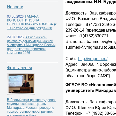
академия им. Н.Н. Бурд
Новости
Должность: Зав. кафедр
03.08.2026
ТАМАРА
ФИО: Бахметьев Владим
КОНСТАНТИНОВНА
Телефон: 8 (4732) 239-26
Учреждения высшего
ОСИПЕНКОВА-ВИЧТОМОВА (к
100-летию со дня рождения)
239-26-14 (преподаватель
профессионального образования -
Факс: +7(4732)530771
29.07.2026
В Российском
Эл. почта: bahmetev@vrn
центре судебно-медицинской
экспертизы Минздрава России
кафедры и курсы судебной медицины -
sudmed@vrngmu.ru (обща
продолжается приемная
кампания 2026
Сайт:
http://vrngmu.ru/
Адрес: 394068, г. Вороне
Фотогалерея
(административно-лабор
Центральный федеральный округ -
областное бюро СМЭ")
ФГБОУ ВО «Ивановский
университет» Минздрав
В Российском центре судебно-
Должность: Зав. кафедро
медицинской экспертизы
ФИО: Шишкин Юрий Юрь
Минздрава России проведено
торжественное мероприятие,
Телефон: +7 (4932) 38-66
посвященное Дню