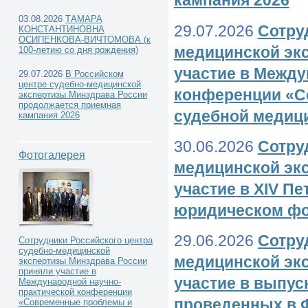
кампания 2026
03.08.2026
ТАМАРА
29.07.2026
Сотру
КОНСТАНТИНОВНА
ОСИПЕНКОВА-ВИЧТОМОВА (к
медицинской эк
100-летию со дня рождения)
участие в Между
29.07.2026
В Российском
центре судебно-медицинской
конференции «С
экспертизы Минздрава России
продолжается приемная
судебной медиц
кампания 2026
30.06.2026
Сотру
Фотогалерея
медицинской эк
участие в XIV П
юридическом ф
29.06.2026
Сотру
Сотрудники Российского центра
судебно-медицинской
медицинской эк
экспертизы Минздрава России
приняли участие в
участие в выпу
Международной научно-
практической конференции
проведенных в 
«Современные проблемы и