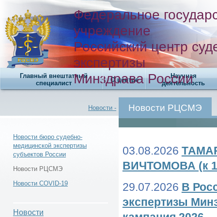
Федеральное государ
учреждение
Российский центр суд
экспертизы
Минздрава России
Главный внештатный
Научная
О центре
специалист
деятельность
Новости РЦСМЭ
Новости -
Новости бюро судебно-
медицинской экспертизы
03.08.2026
ТАМА
субъектов России
Новости -
ВИЧТОМОВА (к 1
Новости РЦСМЭ
Новости COVID-19
29.07.2026
В Рос
экспертизы Мин
Новости РЦСМЭ -
Новости