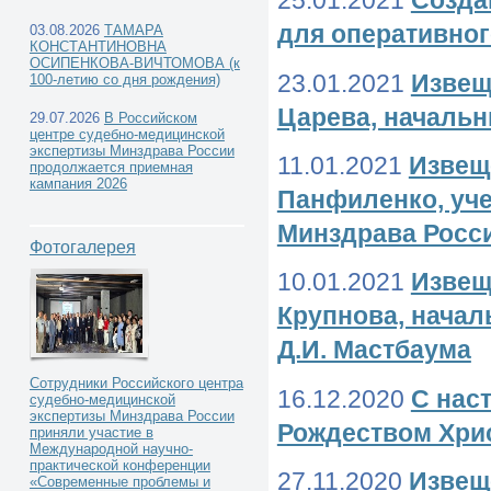
25.01.2021
Созда
для оперативно
03.08.2026
ТАМАРА
КОНСТАНТИНОВНА
ОСИПЕНКОВА-ВИЧТОМОВА (к
23.01.2021
Извещ
100-летию со дня рождения)
Царева, начальн
29.07.2026
В Российском
центре судебно-медицинской
экспертизы Минздрава России
11.01.2021
Извещ
продолжается приемная
кампания 2026
Панфиленко, уч
Минздрава Росс
Фотогалерея
10.01.2021
Извещ
Крупнова, начал
Д.И. Мастбаума
Сотрудники Российского центра
16.12.2020
С нас
судебно-медицинской
экспертизы Минздрава России
Рождеством Хр
приняли участие в
Международной научно-
практической конференции
27.11.2020
Извещ
«Современные проблемы и