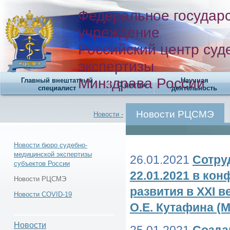
Федеральное государ
учреждение
Российский центр суд
экспертизы
Минздрава России
Главный внештатный
Научная
О центре
специалист
деятельность
Новости РЦСМЭ
Новости -
Новости бюро судебно-
медицинской экспертизы
26.01.2021
Сотру
субъектов России
Новости -
22.01.2021 в ко
Новости РЦСМЭ
развития в XXI 
Новости COVID-19
О.Е. Кутафина (
Новости РЦСМЭ -
Новости