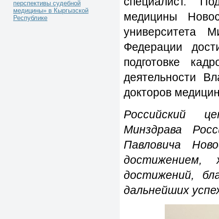
специалист. П
перспективы судебной
медицины» в Кыргызской
медицины Новоси
Республике
университета М
Федерации дост
подготовке кад
деятельности Вл
докторов медицин
Российский це
Минздрава Рос
Павловича Нов
достижением,
достижений, бла
дальнейших успе