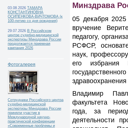
Минздрава Ро
03.08.2026
ТАМАРА
КОНСТАНТИНОВНА
ОСИПЕНКОВА-ВИЧТОМОВА (к
05 декабря 2025
100-летию со дня рождения)
вручение Верит
29.07.2026
В Российском
педагогу, органи
центре судебно-медицинской
экспертизы Минздрава России
продолжается приемная
РСФСР, основат
кампания 2026
наук, профессор
его избрания 
Фотогалерея
государственног
здравоохранения
Владимир Павл
Сотрудники Российского центра
факультета Ново
судебно-медицинской
экспертизы Минздрава России
года, за перио
приняли участие в
Международной научно-
деятельности пр
практической конференции
«Современные проблемы и