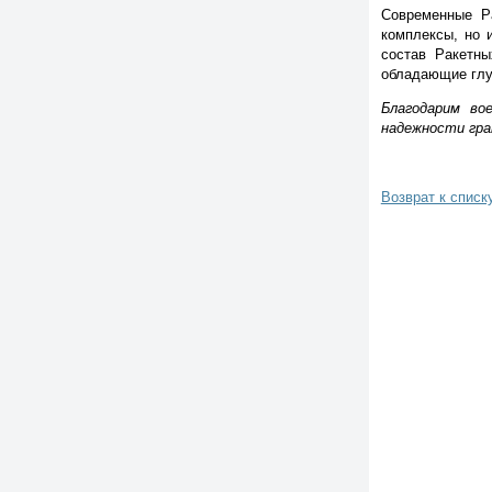
Современные Р
комплексы, но 
состав Ракетны
обладающие глуб
Благодарим во
надежности гран
Возврат к списк