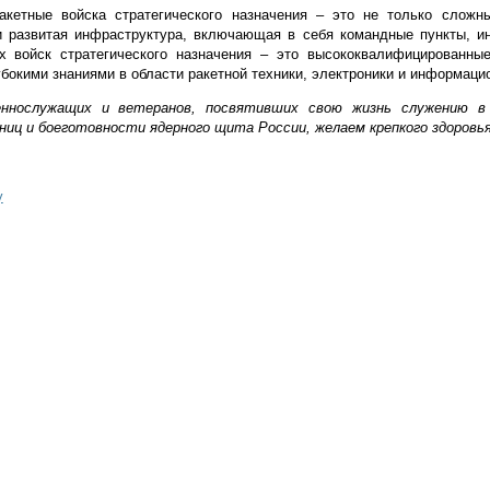
акетные войска стратегического назначения – это не только слож
и развитая инфраструктура, включающая в себя командные пункты, и
х войск стратегического назначения – это высококвалифицированны
окими знаниями в области ракетной техники, электроники и информаци
еннослужащих и ветеранов, посвятивших свою жизнь служению в 
иц и боеготовности ядерного щита России, желаем крепкого здоровья,
у