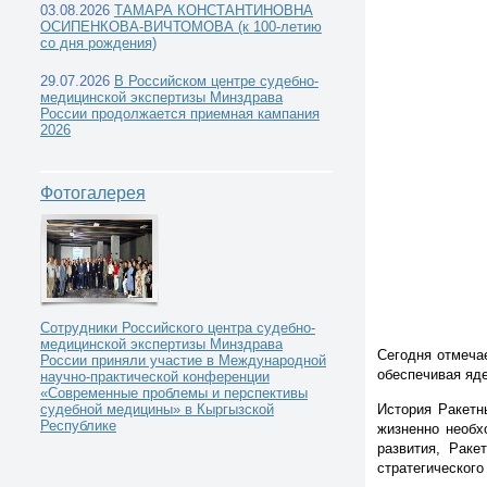
03.08.2026
ТАМАРА КОНСТАНТИНОВНА
ОСИПЕНКОВА-ВИЧТОМОВА (к 100-летию
со дня рождения)
29.07.2026
В Российском центре судебно-
медицинской экспертизы Минздрава
России продолжается приемная кампания
2026
Фотогалерея
Сотрудники Российского центра судебно-
медицинской экспертизы Минздрава
Сегодня отмеча
России приняли участие в Международной
обеспечивая яд
научно-практической конференции
«Современные проблемы и перспективы
История Ракетн
судебной медицины» в Кыргызской
Республике
жизненно необх
развития, Раке
стратегического