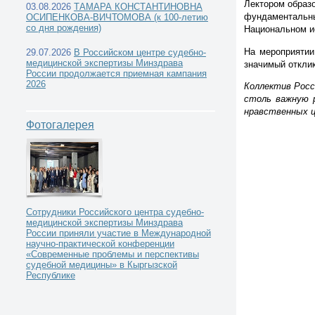
Лектором образ
03.08.2026
ТАМАРА КОНСТАНТИНОВНА
фундаментальны
ОСИПЕНКОВА-ВИЧТОМОВА (к 100-летию
со дня рождения)
Национальном и
На мероприятии
29.07.2026
В Российском центре судебно-
медицинской экспертизы Минздрава
значимый откли
России продолжается приемная кампания
2026
Коллектив Росс
столь важную р
нравственных ц
Фотогалерея
Сотрудники Российского центра судебно-
медицинской экспертизы Минздрава
России приняли участие в Международной
научно-практической конференции
«Современные проблемы и перспективы
судебной медицины» в Кыргызской
Республике