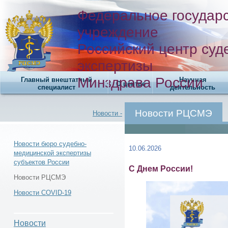
Федеральное государ
учреждение
Российский центр суд
экспертизы
Минздрава России
Главный внештатный
Научная
О центре
специалист
деятельность
Новости РЦСМЭ
Новости -
Новости бюро судебно-
10.06.2026
медицинской экспертизы
субъектов России
Новости -
С Днем России!
Новости РЦСМЭ
Новости COVID-19
Новости РЦСМЭ -
Новости