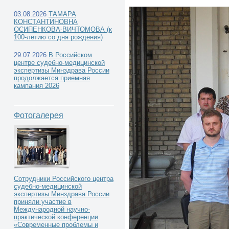
03.08.2026
ТАМАРА
КОНСТАНТИНОВНА
ОСИПЕНКОВА-ВИЧТОМОВА (к
100-летию со дня рождения)
29.07.2026
В Российском
центре судебно-медицинской
экспертизы Минздрава России
продолжается приемная
кампания 2026
Фотогалерея
Сотрудники Российского центра
судебно-медицинской
экспертизы Минздрава России
приняли участие в
Международной научно-
практической конференции
«Современные проблемы и