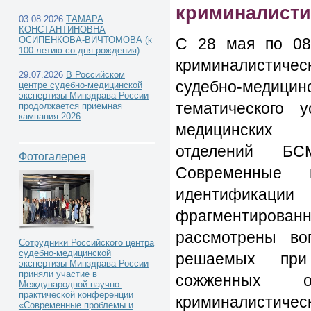
криминалисти
03.08.2026
ТАМАРА
КОНСТАНТИНОВНА
С 28 мая по 08
ОСИПЕНКОВА-ВИЧТОМОВА (к
100-летию со дня рождения)
криминалистиче
29.07.2026
В Российском
судебно-медицин
центре судебно-медицинской
экспертизы Минздрава России
тематического 
продолжается приемная
кампания 2026
медицинских э
отделений БСМ
Фотогалерея
Современные в
идентификац
фрагментированн
рассмотрены во
Сотрудники Российского центра
судебно-медицинской
решаемых при
экспертизы Минздрава России
приняли участие в
сожженных о
Международной научно-
практической конференции
криминалистическ
«Современные проблемы и