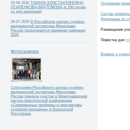
03.08.2026
ТАМАРА КОНСТАНТИНОВНА
Основание пров
ОСИПЕНКОВА-ВИЧТОМОВА (к 100-летию
со дня рождения)
Состав профиль
Федерации по с
29.07.2026
В Российском центре судебно-
медицинской экспертизы Минздрава
Размещение уча
России продолжается приемная кампания
2026
Повестка дня
>
Фотогалерея
Возврат к списк
Сотрудники Российского центра судебно-
медицинской экспертизы Минздрава
России приняли участие в Международной
научно-практической конференции
«Современные проблемы и перспективы
судебной медицины» в Кыргызской
Республике