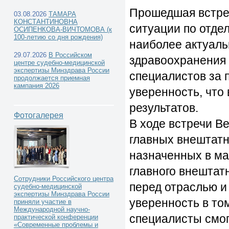
Прошедшая встре
03.08.2026
ТАМАРА
КОНСТАНТИНОВНА
ситуации по отде
ОСИПЕНКОВА-ВИЧТОМОВА (к
100-летию со дня рождения)
наиболее актуаль
29.07.2026
В Российском
здравоохранения 
центре судебно-медицинской
экспертизы Минздрава России
специалистов за 
продолжается приемная
кампания 2026
уверенность, что
результатов.
Фотогалерея
В ходе встречи В
главных внештатн
назначенных в ма
главного внештатн
Сотрудники Российского центра
перед отраслью и
судебно-медицинской
экспертизы Минздрава России
уверенность в то
приняли участие в
Международной научно-
специалисты смог
практической конференции
«Современные проблемы и