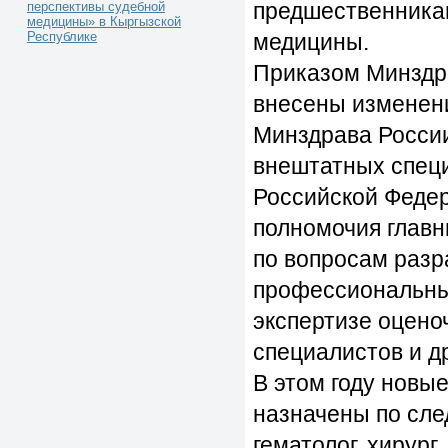
предшественника
перспективы судебной
медицины» в Кыргызской
медицины.
Республике
Приказом Минздра
внесены изменени
Минздрава России
внештатных спец
Российской Феде
полномочия главн
по вопросам разр
профессиональных
экспертизе оцено
специалистов и д
В этом году новы
назначены по сле
гематолог, хирург