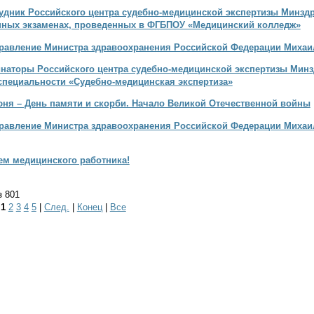
удник Российского центра судебно-медицинской экспертизы Минзд
ных экзаменах, проведенных в ФГБПОУ «Медицинский колледж»
равление Министра здравоохранения Российской Федерации Михаи
наторы Российского центра судебно-медицинской экспертизы Минз
специальности «Судебно-медицинская экспертиза»
юня – День памяти и скорби. Начало Великой Отечественной войны
равление Министра здравоохранения Российской Федерации Михаи
ем медицинского работника!
з 801
|
1
2
3
4
5
|
След.
|
Конец
|
Все