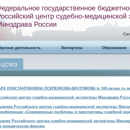
Федеральное государственное бюджетно
Российский центр судебно-медицинской 
Минздрава России
Сег
Научная деятельность
Экспертиза
Образование
 РЦСМЭ
РА КОНСТАНТИНОВНА ОСИПЕНКОВА-ВИЧТОМОВА (к 100-летию со дн
ссийском центре судебно-медицинской экспертизы Минздрава Росс
удники Российского центра судебно-медицинской экспертизы Минзд
конференции «Современные проблемы и перспективы судебной ме
удник Российского центра судебно-медицинской экспертизы Минздр
м юридическом форуме