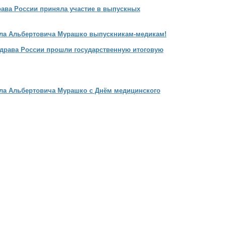
рава России приняла участие в выпускных
ла Альбертовича Мурашко выпускникам-медикам!
драва России прошли государственную итоговую
ла Альбертовича Мурашко с Днём медицинского