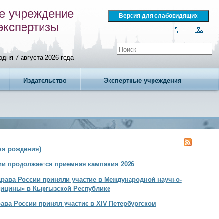
е учреждение
экспертизы
одня 7 августа 2026 года
Издательство
Экспертные учреждения
я рождения)
ии продолжается приемная кампания 2026
рава России приняли участие в Международной научно-
дицины» в Кыргызской Республике
ава России принял участие в XIV Петербургском