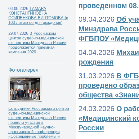
проведенном 08.
03.08.2026
ТАМАРА
КОНСТАНТИНОВНА
09.04.2026
Об уч
ОСИПЕНКОВА-ВИЧТОМОВА (к
100-летию со дня рождения)
Минздрава Росси
29.07.2026
В Российском
ФГБПОУ «Медици
центре судебно-медицинской
экспертизы Минздрава России
продолжается приемная
04.04.2026
Михаи
кампания 2026
рождения
Фотогалерея
31.03.2026
В ФГБ
проведено обра
общества «Знан
24.03.2026
О раб
Сотрудники Российского центра
судебно-медицинской
«Медицинский к
экспертизы Минздрава России
приняли участие в
России
Международной научно-
практической конференции
«Современные проблемы и