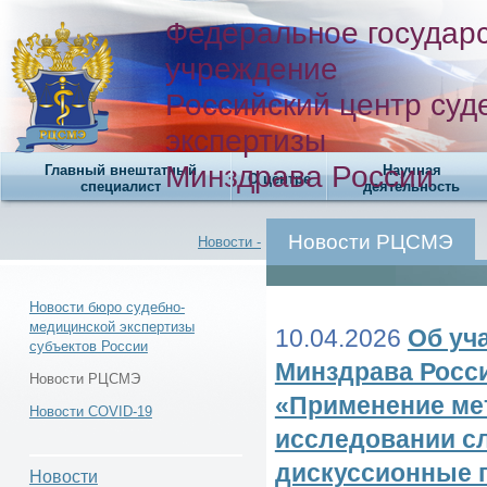
Федеральное государ
учреждение
Российский центр суд
экспертизы
Минздрава России
Главный внештатный
Научная
О центре
специалист
деятельность
Новости РЦСМЭ
Новости -
Новости бюро судебно-
медицинской экспертизы
10.04.2026
Об уч
субъектов России
Новости -
Минздрава Росс
Новости РЦСМЭ
«Применение ме
Новости COVID-19
исследовании с
дискуссионные 
Новости РЦСМЭ -
Новости