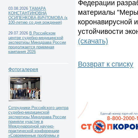
Федерации разра
03.08.2026
ТАМАРА
материалы "Меры
КОНСТАНТИНОВНА
ОСИПЕНКОВА-ВИЧТОМОВА (к
коронавирусной и
100-летию со дня рождения)
устойчивости эко
29.07.2026
В Российском
центре судебно-медицинской
(скачать)
экспертизы Минздрава России
продолжается приемная
кампания 2026
Возврат к списку
Фотогалерея
Сотрудники Российского центра
судебно-медицинской
экспертизы Минздрава России
приняли участие в
Международной научно-
практической конференции
«Современные проблемы и