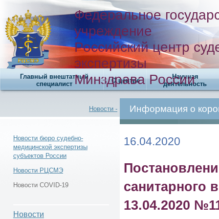
Федеральное государ
учреждение
Российский центр суд
экспертизы
Минздрава России
Главный внештатный
Научная
О центре
специалист
деятельность
Информация о коро
Новости -
Новости бюро судебно-
16.04.2020
медицинской экспертизы
субъектов России
Новости -
Постановлени
Новости РЦСМЭ
санитарного 
Новости COVID-19
13.04.2020 №1
Новости