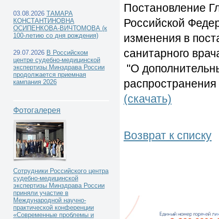
Постановление Гл
03.08.2026
ТАМАРА
Российской Федер
КОНСТАНТИНОВНА
ОСИПЕНКОВА-ВИЧТОМОВА (к
100-летию со дня рождения)
изменения в пост
санитарного врач
29.07.2026
В Российском
центре судебно-медицинской
"О дополнительн
экспертизы Минздрава России
продолжается приемная
распространения
кампания 2026
(скачать)
Фотогалерея
Возврат к списку
Сотрудники Российского центра
судебно-медицинской
экспертизы Минздрава России
приняли участие в
Международной научно-
практической конференции
«Современные проблемы и