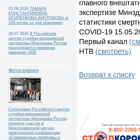
главного внештат
03.08.2026
ТАМАРА
экспертизе Минзд
КОНСТАНТИНОВНА
ОСИПЕНКОВА-ВИЧТОМОВА (к
статистики смерт
100-летию со дня рождения)
COVID-19 15.05.2
29.07.2026
В Российском
центре судебно-медицинской
Первый канал
(см
экспертизы Минздрава России
продолжается приемная
НТВ
(смотреть)
кампания 2026
Фотогалерея
Возврат к списку
Сотрудники Российского центра
судебно-медицинской
экспертизы Минздрава России
приняли участие в
Международной научно-
практической конференции
«Современные проблемы и