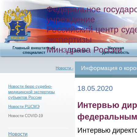
Федеральное государ
учреждение
Российский центр суд
экспертизы
Минздрава России
Главный внештатный
Научная
О центре
специалист
деятельность
Информация о коро
Новости -
Новости бюро судебно-
18.05.2020
медицинской экспертизы
субъектов России
Новости -
Интервью дир
Новости РЦСМЭ
федеральным
Новости COVID-19
Интервью директ
Новости