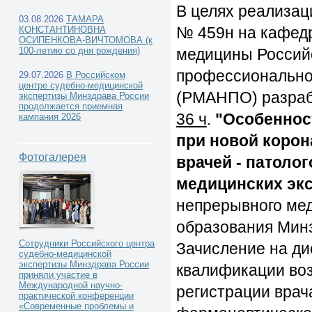
В целях реализац
03.08.2026
ТАМАРА
№ 459н на кафедр
КОНСТАНТИНОВНА
ОСИПЕНКОВА-ВИЧТОМОВА (к
100-летию со дня рождения)
медицины Россий
профессионально
29.07.2026
В Российском
центре судебно-медицинской
(РМАНПО) разра
экспертизы Минздрава России
продолжается приемная
36 ч
.
"Особеннос
кампания 2026
при новой корон
Фотогалерея
врачей - патолог
медицинских эк
непрерывного мед
образования Минз
Сотрудники Российского центра
Зачисление на д
судебно-медицинской
экспертизы Минздрава России
квалификации во
приняли участие в
Международной научно-
регистрации врач
практической конференции
«Современные проблемы и