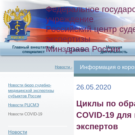
Федеральное государ
учреждение
Российский центр суд
экспертизы
Минздрава России
Главный внештатный
Научная
О центре
специалист
деятельность
Информация о коро
Новости -
Новости бюро судебно-
26.05.2020
медицинской экспертизы
субъектов России
Новости -
Циклы по обр
Новости РЦСМЭ
COVID-19 для 
Новости COVID-19
экспертов
Новости