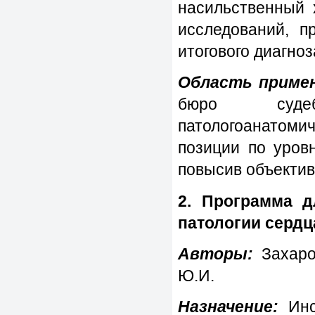
насильственный 
исследований, п
итогового диагноз
Область примен
бюро судеб
патологоанатом
позиции по уров
повысив объектив
2. Программа д
патологии сердц
Авторы:
Захаров
Ю.И.
Назначение:
Инс