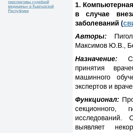
перспективы судебной
1. Компьютерна
медицины» в Кыргызской
Республике
в случае внез
заболеваний
(
св
Авторы:
Пиголк
Максимов Ю.В., Б
Назначение:
Спе
принятия врач
машинного обуч
экспертов и врач
Функционал:
Про
секционного, г
исследований. 
выявляет неко