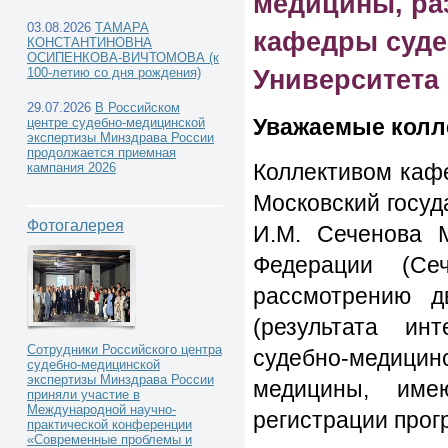
медицины, ра
03.08.2026
ТАМАРА
кафедры суде
КОНСТАНТИНОВНА
ОСИПЕНКОВА-ВИЧТОМОВА (к
Университета
100-летию со дня рождения)
Новости РЦСМЭ -
29.07.2026
В Российском
Уважаемые колл
центре судебно-медицинской
экспертизы Минздрава России
продолжается приемная
Коллективом каф
кампания 2026
Программные продукты в области судебно-мед
Московский госу
Фотогалерея
И.М. Сеченова М
разработанные коллективном кафедры судебн
Федерации (Сеч
рассмотрению д
(результата ин
Сотрудники Российского центра
судебно-медиц
судебно-медицинской
экспертизы Минздрава России
медицины, име
приняли участие в
Международной научно-
регистрации про
практической конференции
«Современные проблемы и