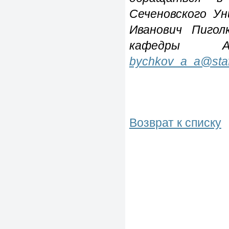
Сеченовского У
Иванович Пиго
кафедры Ал
bychkov_a_a@staf
Возврат к списку