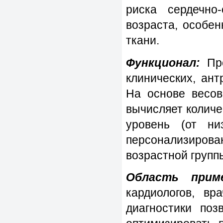
риска сердечно
возраста, особе
ткани.
Функционал:
Про
клинических, ан
На основе весов
вычисляет количе
уровень (от ни
персонализирова
возрастной групп
Область приме
кардиологов, вр
диагностики поз