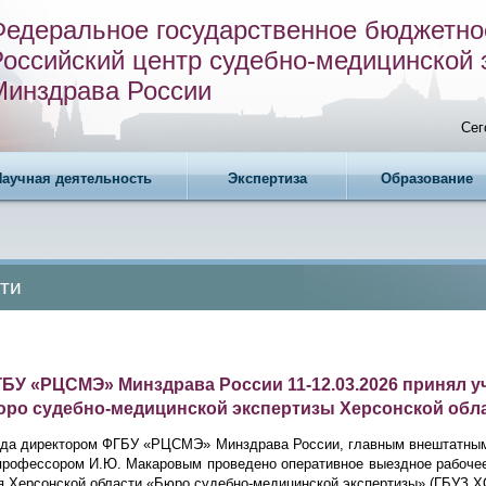
Федеральное государственное бюджетно
Российский центр судебно-медицинской 
Минздрава России
Сег
Научная деятельность
Экспертиза
Образование
ти
БУ «РЦСМЭ» Минздрава России 11-12.03.2026 принял у
юро судебно-медицинской экспертизы Херсонской обл
года директором ФГБУ «РЦСМЭ» Минздрава России, главным внештатным
, профессором И.Ю. Макаровым проведено оперативное выездное рабоче
я Херсонской области «Бюро судебно-медицинской экспертизы» (ГБУЗ 