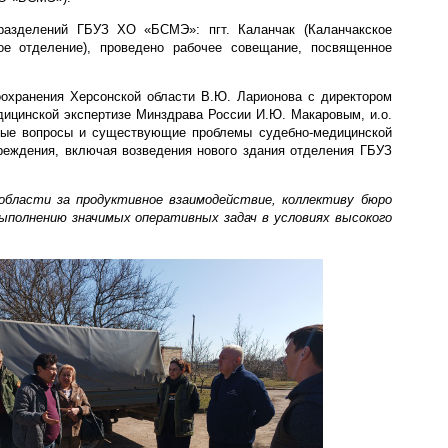
разделений ГБУЗ ХО «БСМЭ»: пгт. Каланчак (Каланчакское
ское отделение), проведено рабочее совещание, посвященное
оохранения Херсонской области В.Ю. Ларионова с директором
цинской экспертизе Минздрава России И.Ю. Макаровым, и.о.
ные вопросы и существующие проблемы судебно-медицинской
реждения, включая возведения нового здания отделения ГБУЗ
ях, посвященных развитию бюро судебно-
области за продуктивное взаимодействие, коллективу бюро
ыполнению значимых оперативных задач в условиях высокого