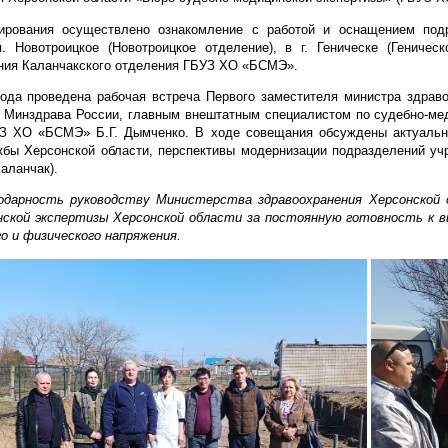
ирования осуществлено ознакомление с работой и оснащением под
п. Новотроицкое (Новотроицкое отделение), в г. Геническе (Гениче
ния Каланчакского отделения ГБУЗ ХО «БСМЭ».
года проведена рабочая встреча Первого заместителя министра здрав
инздрава России, главным внештатным специалистом по судебно-меди
УЗ ХО «БСМЭ» Б.Г. Дымченко. В ходе совещания обсуждены актуаль
жбы Херсонской области, перспективы модернизации подразделений уч
аланчак).
12.03.2026 принял участие в рабочих совещани
одарность руководству Министерства здравоохранения Херсонской 
нской экспертизы Херсонской области за постоянную готовность к в
о и физического напряжения.