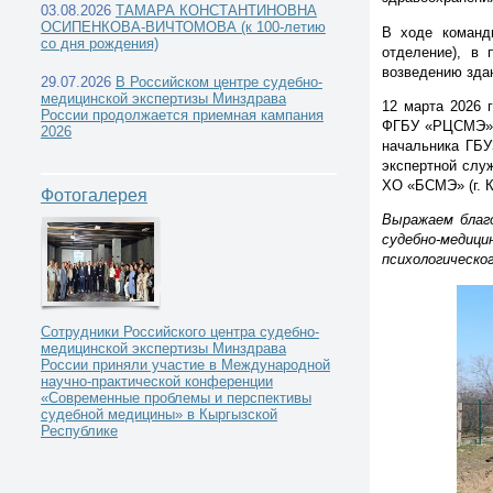
03.08.2026
ТАМАРА КОНСТАНТИНОВНА
ОСИПЕНКОВА-ВИЧТОМОВА (к 100-летию
В ходе команд
со дня рождения)
отделение), в 
возведению зда
29.07.2026
В Российском центре судебно-
медицинской экспертизы Минздрава
Новости РЦСМЭ -
12 марта 2026 
России продолжается приемная кампания
ФГБУ «РЦСМЭ» М
2026
начальника ГБ
экспертной слу
ХО «БСМЭ» (г. К
Фотогалерея
Директор ФГБУ «РЦСМЭ» Минздрава России 11-
Выражаем благ
судебно-медици
психологическог
медицинской экспертизы Херсонской области
Сотрудники Российского центра судебно-
медицинской экспертизы Минздрава
России приняли участие в Международной
научно-практической конференции
«Современные проблемы и перспективы
судебной медицины» в Кыргызской
Республике