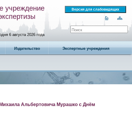
е учреждение
экспертизы
одня 6 августа 2026 года
Издательство
Экспертные учреждения
Михаила Альбертовича Мурашко с Днём