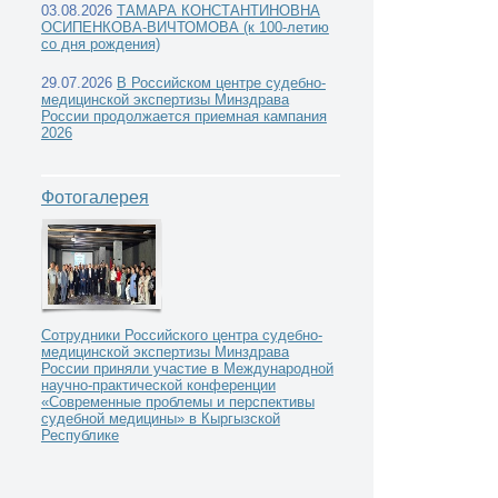
03.08.2026
ТАМАРА КОНСТАНТИНОВНА
ОСИПЕНКОВА-ВИЧТОМОВА (к 100-летию
со дня рождения)
29.07.2026
В Российском центре судебно-
медицинской экспертизы Минздрава
Новости РЦСМЭ -
России продолжается приемная кампания
2026
Фотогалерея
Поздравление Министра здравоохранения Рос
Сотрудники Российского центра судебно-
медицинской экспертизы Минздрава
России приняли участие в Международной
научно-практической конференции
«Современные проблемы и перспективы
судебной медицины» в Кыргызской
Республике