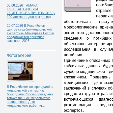
погибших
03.08.2026
ТАМАРА
КОНСТАНТИНОВНА
отравл
ОСИПЕНКОВА-ВИЧТОМОВА (к
первичн
100-летию со дня рождения)
обстоятельств наст
Каталог книг -
29.07.2026
В Российском
морфологические призна
центре судебно-медицинской
элементов достоверност
экспертизы Минздрава России
продолжается приемная
сведения о погибших
кампания 2026
объективно интерпретиро
исследования в случа
погибших.
Фотогалерея
Применение описанных в
табличных данных буде
судебно-медицинской д
клозапином. Приведены
медицинских диагноз
В Российском центре судебно-
заключений в случаях об
медицинской экспертизы
средах из трупа в разли
Минздрава России проведено
торжественное мероприятие,
встречающихся диагнос
посвященное Дню
рекомендации предна
медицинского работника
экспертов.