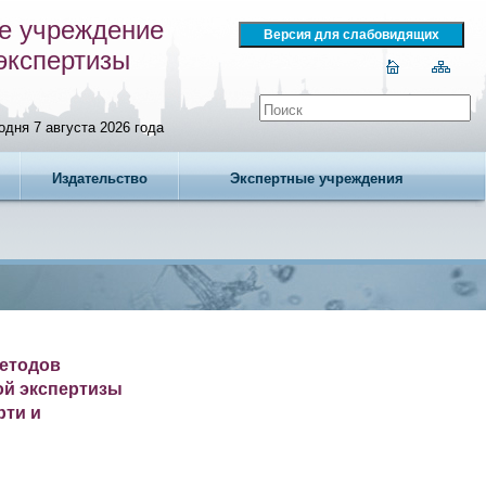
е учреждение
экспертизы
одня 7 августа 2026 года
Издательство
Экспертные учреждения
методов
ой экспертизы
рти и