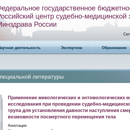
Федеральное государственное бюджетно
Российский центр судебно-медицинской 
Минздрава России
Сег
Научная деятельность
Экспертиза
Образование
специальной литературы
Применение микологических и энтомологических 
исследования при проведении судебно-медицинск
трупа для установления давности наступления сме
возможности посмертного перемещения тела
Аннотация.