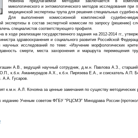
Новизна предлагаемой методики заключается в комплек
микологического и энтомологического методов исследования при 
медицинской экспертизы трупа для решения специальных судебно-
Для выполнения комиссионной комплексной судебно-медиц
ой экспертизы в состав экспертной комиссии по запросу (решению) сл
влечь специалистов соответствующего профиля.
а в ходе реализации государственного задания на 2012-2014 гг., утвержд
инистра здравоохранения и социального развития Российской Федераци
 научных исследований по теме: «Изучение морфологических крите
 давность смерти, места захоронения и маршрута перемещения тру
ргашин А.В., ведущий научный сотрудник, д.м.н. Павлова А.З., старши
О.П., к.б.н. Аманмурадов А.Х., к.б.н. Пирязева Е.А., и соискатель А.П. 
. А.А. Гусаров.
ят к.м.н. А.Л. Кочояна за ценные замечания по существу методических
к изданию Ученым советом ФГБУ "РЦСМЭ" Минздрава России (протокол
у