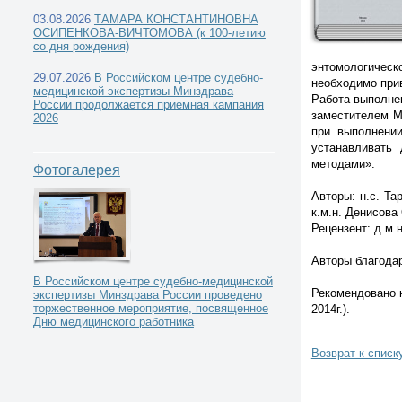
03.08.2026
ТАМАРА КОНСТАНТИНОВНА
ОСИПЕНКОВА-ВИЧТОМОВА (к 100-летию
со дня рождения)
энтомологическ
29.07.2026
В Российском центре судебно-
Каталог книг -
необходимо при
медицинской экспертизы Минздрава
Работа выполнен
России продолжается приемная кампания
заместителем М
2026
при выполнении
устанавливать
методами».
Фотогалерея
Авторы: н.с. Та
к.м.н. Денисова 
Рецензент: д.м.н
Авторы благодар
В Российском центре судебно-медицинской
Рекомендовано 
экспертизы Минздрава России проведено
торжественное мероприятие, посвященное
2014г.).
Дню медицинского работника
Возврат к списк