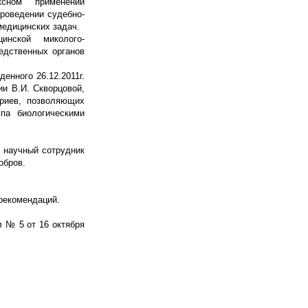
сном применении
проведении судебно-
медицинских задач.
инской миколого-
едственных органов
енного 26.12.2011г.
и В.И. Скворцовой,
риев, позволяющих
па биологическими
й научный сотрудник
Бобров.
 рекомендаций.
 № 5 от 16 октября