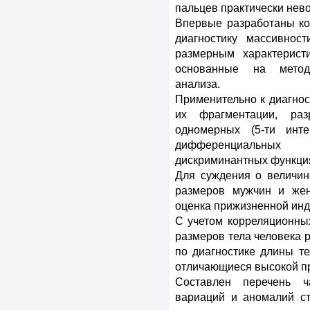
пальцев практически нев
Впервые разработаны ко
диагностику массивнос
размерным характерист
основанные на метод
анализа.
Применительно к диагнос
их фрагментации, ра
одномерных (5-ти инт
дифференциальных
дискриминантных функци
Для суждения о величин
размеров мужчин и же
оценка прижизненной инд
С учетом корреляционных
размеров тела человека 
по диагностике длины те
отличающиеся высокой пр
Составлен перечень ч
вариаций и аномалий ст