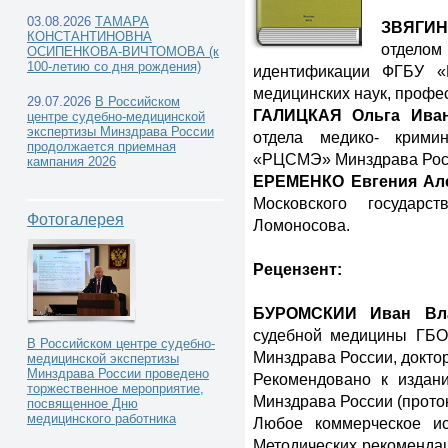
03.08.2026
ТАМАРА
ЗВЯГИН
КОНСТАНТИНОВНА
отдело
ОСИПЕНКОВА-ВИЧТОМОВА (к
100-летию со дня рождения)
идентификации ФГБУ «
медицинских наук, профе
Каталог книг -
29.07.2026
В Российском
ГАЛИЦКАЯ Ольга Ива
центре судебно-медицинской
экспертизы Минздрава России
отдела медико- крими
продолжается приемная
«РЦСМЭ» Минздрава Росси
кампания 2026
ЕРЕМЕНКО Евгения Ал
Московского государс
Фотогалерея
Ломоносова.
Рецензент:
БУРОМСКИИ Иван Вл
судебной медицины ГБ
В Российском центре судебно-
Минздрава России, докто
медицинской экспертизы
Минздрава России проведено
Рекомендовано к изда
торжественное мероприятие,
Минздрава России (проток
посвященное Дню
медицинского работника
Любое коммерческое ис
Методических рекомендац