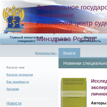
Федеральное государ
учреждение
Российский центр суд
экспертизы
Минздрава России
Главный внештатный
Научная
О центре
специалист
деятельность
Книги
Издательство -
Новинки специальн
Каталог книг
Каталог журналов
Каталог книг -
Иссле
Как приобрести
экспе
Авторам
лично
Авторы
Новости
Новости -