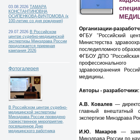
03.08.2026
ТАМАРА
специ
КОНСТАНТИНОВНА
МЕДИЦ
ОСИПЕНКОВА-ВИЧТОМОВА (к
100-летию со дня рождения)
Организации-разработч
Каталог книг -
29.07.2026
В Российском
ФГБУ "Российский цент
центре судебно-медицинской
экспертизы Минздрава России
Министерства здравоохр
продолжается приемная
последипломного образо
кампания 2026
ФГБОУ ДПО "Российская
профессионального
Фотогалерея
здравоохранения Росси
медицины.
Авторы - разработчики:
А.В. Ковалев
— директо
В Российском центре судебно-
главный внештатный с
медицинской экспертизы
Минздрава России проведено
экспертизе Минздрава Рос
торжественное мероприятие,
посвященное Дню
медицинского работника
И.Ю. Макаров
— замес
Минздрава России по нау