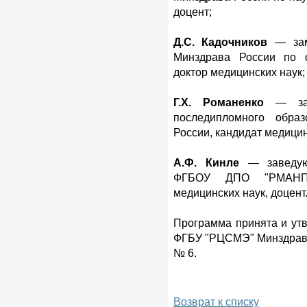
доцент;
Д.С. Кадочников
— зам
Минздрава России по о
доктор медицинских наук;
Г.Х. Романенко
— зав
последипломного обр
России, кандидат медицин
А.Ф. Кинле
— заведую
ФГБОУ ДПО "РМАНПО
медицинских наук, доцент
Программа принята и утв
ФГБУ "РЦСМЭ" Минздрава 
№ 6.
Возврат к списку