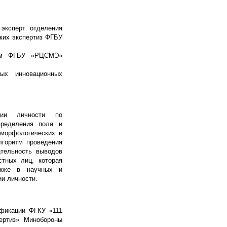
эксперт отделения
ких экспертиз ФГБУ
лом ФГБУ «РЦСМЭ»
ых инновационных
ации личности по
пределения пола и
-морфологических и
лгоритм проведения
ательность выводов
тных лиц, которая
акже в научных и
и личности.
ификации ФГКУ «111
пертиз» Минобороны