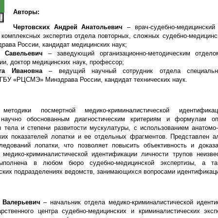
Авторы:
Чертовских Андрей Анатольевич
– врач-судебно-медицинский 
 комплексных экспертиз отдела повторных, сложных судебно-медицинс
ава России, кандидат медицинских наук;
й Савельевич
– заведующий организационно-методическим отде
и, доктор медицинских наук, профессор;
га Ивановна
– ведущий научный сотрудник отдела специальн
ГБУ «РЦСМЭ» Минздрава России, кандидат технических наук.
 методики
посмертной
медико-криминалистической идентифик
 научно обоснованным диагностическим критериям и формулам о
ы тела и степени развитости мускулатуры, с использованием анатомо
их показателей лопатки и ее отдельных фрагментов. Представлен а
ледований лопатки, что позволяет повысить объективность и доказ
и
медико-криминалистической идентификации личности
трупов неизвес
ыполнена в любом бюро судебно-медицинской экспертизы, а т
ских подразделениях ведомств, занимающихся вопросами идентификаци
й Валерьевич
– начальник отдела медико-криминалистической идент
арственного центра судебно-медицинских и криминалистических экс