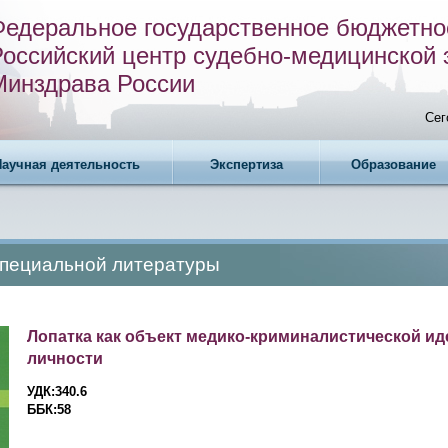
Федеральное государственное бюджетно
Российский центр судебно-медицинской 
Минздрава России
Сег
Научная деятельность
Экспертиза
Образование
специальной литературы
Лопатка как объект медико-криминалистической и
личности
УДК:340.6
ББК:58