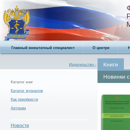
Главный внештатный специалист
О центре
Книги
Издательство -
Новинки 
Каталог книг
Каталог журналов
Каталог книг -
Как приобрести
Авторам
Новости
Новости -