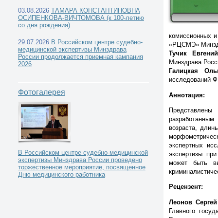
03.08.2026
ТАМАРА КОНСТАНТИНОВНА
ОСИПЕНКОВА-ВИЧТОМОВА (к 100-летию
со дня рождения)
комиссионных и
29.07.2026
В Российском центре судебно-
«РЦСМЭ» Минздр
Каталог книг -
медицинской экспертизы Минздрава
Тучик Евгени
России продолжается приемная кампания
Минздрава Росси
2026
Галицкая Оль
исследований Ф
Фотогалерея
Аннотация:
Представлены
разработанным
возраста, длин
морфометрическ
экспертных исс
В Российском центре судебно-медицинской
экспертизы пр
экспертизы Минздрава России проведено
может быть в
торжественное мероприятие, посвященное
криминалистиче
Дню медицинского работника
Рецензент:
Леонов Серге
Главного госуд