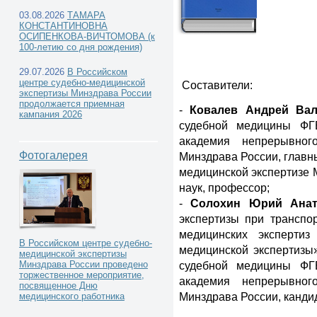
03.08.2026
ТАМАРА
КОНСТАНТИНОВНА
ОСИПЕНКОВА-ВИЧТОМОВА (к
100-летию со дня рождения)
Каталог книг -
29.07.2026
В Российском
центре судебно-медицинской
Составители:
экспертизы Минздрава России
продолжается приемная
-
Ковалев
Андрей Вал
кампания 2026
судебной медицины ФГ
академия непрерывног
Фотогалерея
Минздрава России, главн
медицинской экспертизе 
наук, профессор;
-
Cолохин Юрий Анат
экспертизы при транспо
медицинских экспертиз
В Российском центре судебно-
медицинской экспертизы
медицинской экспертизы
судебной медицины ФГ
Минздрава России проведено
торжественное мероприятие,
академия непрерывног
посвященное Дню
Минздрава России, канди
медицинского работника