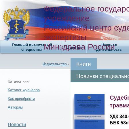
Федеральное государ
учреждение
Российский центр суд
экспертизы
Минздрава России
Главный внештатный
Научная
О центре
специалист
деятельность
Книги
Издательство -
Новинки специальн
Каталог книг
Каталог журналов
Каталог книг -
Судеб
Как приобрести
травм
Авторам
УДК 340.
ББК 58я
Новости
Новости -