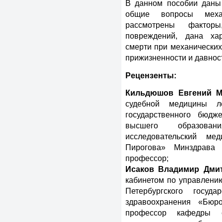
В данном пособии даны
общие вопросы механ
рассмотрены факто
повреждений, дана хар
смерти при механических
прижизненности и давнос
Рецензенты:
Кильдюшов Евгений М
судебной медицины ле
государственного бюдж
высшего образован
исследовательский ме
Пирогова» Минздрава 
профессор;
Исаков Владимир Дми
кабинетом по управлению
Петербургского госуда
здравоохранения «Бюро
профессор кафедры с