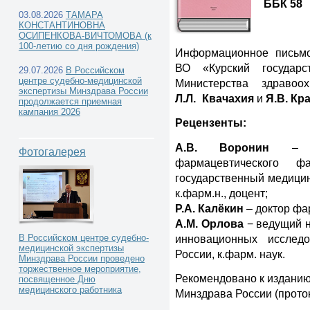
ББК 58
03.08.2026
ТАМАРА
КОНСТАНТИНОВНА
ОСИПЕНКОВА-ВИЧТОМОВА (к
100-летию со дня рождения)
Информационное письмо
Каталог книг -
ВО «Курский государс
29.07.2026
В Российском
центре судебно-медицинской
Министерства здравоо
экспертизы Минздрава России
Л.Л.
а
Квачахия
и
Я.В. Кр
продолжается приемная
кампания 2026
Рецензенты:
А.В. Воронин
– за
Фотогалерея
фармацевтического 
государственный медицин
к.фарм.н., доцент;
Р.А. Калёкин
– доктор фа
А.М. Орлова
− ведущий н
инновационных иссле
В Российском центре судебно-
медицинской экспертизы
России, к.фарм. наук.
Минздрава России проведено
торжественное мероприятие,
Рекомендовано к издан
посвященное Дню
медицинского работника
Минздрава России (проток