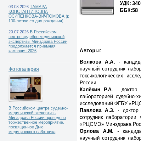
УДК: 340
03.08.2026
ТАМАРА
ББК:58
КОНСТАНТИНОВНА
ОСИПЕНКОВА-ВИЧТОМОВА (к
100-летию со дня рождения)
Каталог книг -
29.07.2026
В Российском
центре судебно-медицинской
экспертизы Минздрава России
продолжается приемная
Авторы:
кампания 2026
Волкова А.А.
- кандид
научный сотрудник лабор
Фотогалерея
токсикологических исс
России
Калёкин Р.А.
- доктор 
лабораторией судебно-хи
исследований ФГБУ «РЦ
В Российском центре судебно-
Павлова А.З.
- доктор
медицинской экспертизы
сотрудник лаборатории
Минздрава России проведено
торжественное мероприятие,
«РЦСМЭ» Минздрава Рос
посвященное Дню
Орлова А.М.
- кандида
медицинского работника
научный сотрудник лабор