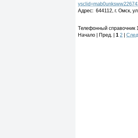
ysclid=mab0unksww22674
Адрес: 644112, г. Омск, ул
Телефонный справочник 1 
Начало | Пред. |
1
2
|
След