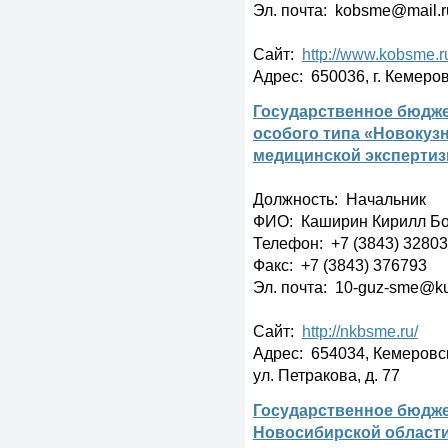
Эл. почта: kobsme@mail.r
Сайт:
http://www.kobsme.r
Адрес: 650036, г. Кемерово
Государственное бюдже
особого типа «Новокуз
медицинской эксперти
Должность: Начальник
ФИО: Каширин Кирилл Б
Телефон: +7 (3843) 3280
Факс: +7 (3843) 376793
Эл. почта: 10-guz-sme@ku
Сайт:
http://nkbsme.ru/
Адрес: 654034, Кемеровска
ул. Петракова, д. 77
Государственное бюдже
Новосибирской области