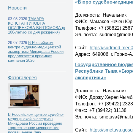
«Бюро судебно-медици
Новости
Должность: Начальник
03.08.2026
ТАМАРА
ФИО: Мамаков Чечен Юр
КОНСТАНТИНОВНА
Телефон: +7 (38822) 256
Государственные судебно-
ОСИПЕНКОВА-ВИЧТОМОВА (к
100-летию со дня рождения)
Эл. почта: sudmed@med0
медицинские экспертные учреждения -
29.07.2026
В Российском
Сайт:
https://sudmed.med0
центре судебно-медицинской
экспертизы Минздрава России
Адрес: 649006, г. Горно-А
продолжается приемная
кампания 2026
Государственное бюдже
Республики Тыва «Бюр
Сибирский федеральный округ -
экспертизы»
Фотогалерея
Должность: Начальник
ФИО: Доржу Херел Чымб
Телефон: +7 (39422) 232
Факс: +7 (39422) 31138
В Российском центре судебно-
Эл. почта: smetuva@mail.
медицинской экспертизы
Минздрава России проведено
торжественное мероприятие,
Сайт:
https://smetuva.gosu
посвященное Дню