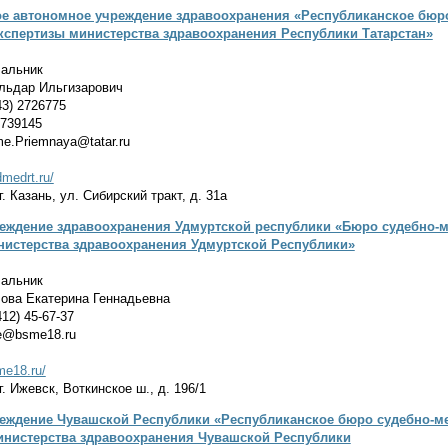
ое автономное учреждение здравоохранения «Республиканское бюро
кспертизы министерства здравоохранения Республики Татарстан»
альник
ьдар Ильгизарович
3) 2726775
2739145
e.Priemnaya@tatar.ru
dmedrt.ru/
. Казань, ул. Сибирский тракт, д. 31а
еждение здравоохранения Удмуртской республики «Бюро судебно-
нистерства здравоохранения Удмуртской Республики»
альник
ва Екатерина Геннадьевна
12) 45-67-37
ce@bsme18.ru
me18.ru/
. Ижевск, Воткинское ш., д. 196/1
еждение Чувашской Республики «Республиканское бюро судебно-м
инистерства здравоохранения Чувашской Республики