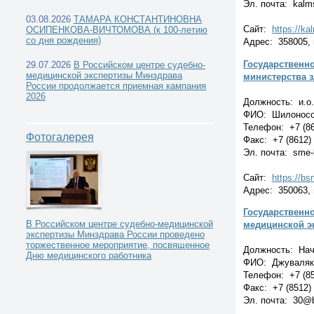
Эл. почта: kal
03.08.2026
ТАМАРА КОНСТАНТИНОВНА
Сайт:
https://k
ОСИПЕНКОВА-ВИЧТОМОВА (к 100-летию
со дня рождения)
Адрес: 358005, г
Государственн
Государственные судебно-медицинские экспертные
29.07.2026
В Российском центре судебно-
медицинской экспертизы Минздрава
министерства 
России продолжается приемная кампания
учреждения -
2026
Должность: и.о.
ФИО: Шилоносо
Телефон: +7 (86
Фотогалерея
Факс: +7 (8612)
Эл. почта: sme
Сайт:
https://bs
Адрес: 350063, г
Государственн
В Российском центре судебно-медицинской
медицинской э
экспертизы Минздрава России проведено
торжественное мероприятие, посвященное
Должность: Нач
Дню медицинского работника
ФИО: Джуваляко
Телефон: +7 (85
Факс: +7 (8512)
Эл. почта: 30@b