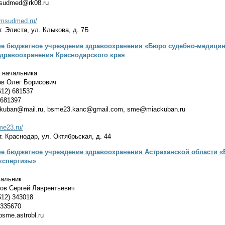
msudmed@rk08.ru
almsudmed.ru/
. Элиста, ул. Клыкова, д. 7Б
ое бюджетное учреждение здравоохранения «Бюро судебно-медицин
здравоохранения Краснодарского края
 начальника
в Олег Борисович
12) 681537
 681397
-kuban@mail.ru, bsme23.kanc@gmail.com, sme@miackuban.ru
me23.ru/
. Краснодар, ул. Октябрьская, д. 44
ое бюджетное учреждение здравоохранения Астраханской области «
кспертизы»
альник
в Сергей Лаврентьевич
12) 343018
 335670
sme.astrobl.ru