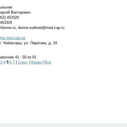
альник
ргей Викторович
52) 453329
 453329
@rbsme.ru, rbsme-sudmed@med.cap.ru
sme.med.cap.ru/
. Чебоксары, ул. Пирогова, д. 24
вочник 41 - 50 из 91
|
3
4
5
6
7
|
След.
|
Конец
|
Все