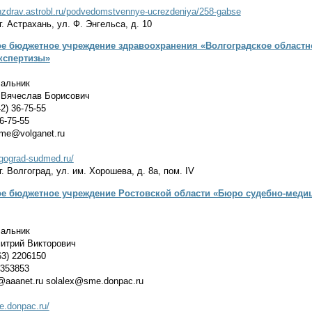
inzdrav.astrobl.ru/podvedomstvennye-ucrezdeniya/258-gabse
. Астрахань, ул. Ф. Энгельса, д. 10
ое бюджетное учреждение здравоохранения «Волгоградское областн
кспертизы»
альник
Вячеслав Борисович
2) 36-75-55
6-75-55
me@volganet.ru
lgograd-sudmed.ru/
. Волгоград, ул. им. Хорошева, д. 8а, пом. IV
ое бюджетное учреждение Ростовской области «Бюро судебно-меди
альник
итрий Викторович
3) 2206150
2353853
aaanet.ru solalex@sme.donpac.ru
e.donpac.ru/