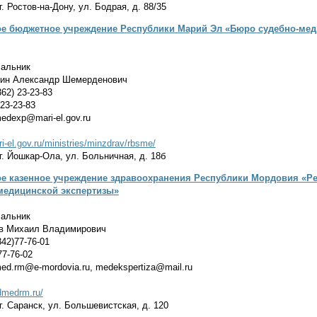
. Ростов-на-Дону, ул. Бодрая, д. 88/35
ое бюджетное учреждение Республики Марий Эл «Бюро судебно-ме
альник
ин Александр Шемерденович
62) 23-23-83
23-23-83
edexp@mari-el.gov.ru
ri-el.gov.ru/ministries/minzdrav/rbsme/
г. Йошкар-Ола, ул. Больничная, д. 18б
ое казенное учреждение здравоохранения Республики Мордовия «Р
медицинской экспертизы»
альник
в Михаил Владимирович
42)77-76-01
77-76-02
ed.rm@e-mordovia.ru, medekspertiza@mail.ru
udmedrm.ru/
г. Саранск, ул. Большевистская, д. 120