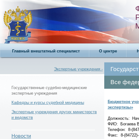
Главный внештатный специалист
О центре
Государс
Экспертные учреждения -
Все феде
Государственные судебно-медицинские
экспертные учреждения
Бюджетное учр
Новости -
Кафедры и курсы судебной медицины
экспертизы»
Экспертные учреждения других министерств
и ведомств
Должность: Нач
ФИО: Богаева В
Телефон: 8-(847
Телефонный справочник -
Факс: 8-(84722)-
Новости