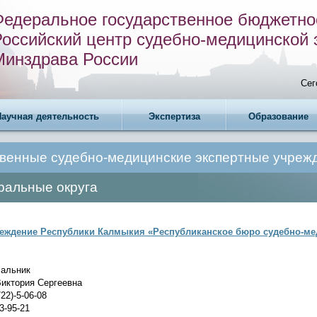
Федеральное государственное бюджетно
Российский центр судебно-медицинской 
Минздрава России
Сег
Научная деятельность
Экспертиза
Образование
твенные судебно-медицинские экспертные учреж
ральные округа
еждение Республики Калмыкия «Республиканское бюро судебно-м
альник
иктория Сергеевна
22)-5-06-08
3-95-21